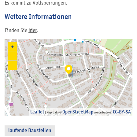
Es kommt zu Vollsperrungen.
Weitere Informationen
Finden Sie
hier
.
+
−
Leaflet
OpenStreetMap
CC-BY-SA
| Map data ©
contributors,
laufende Baustellen