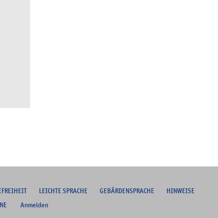
EFREIHEIT
L
EICHTE SPRACHE
G
EBÄRDENSPRACHE
HINWEISE
NE
Anmelden