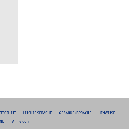
EFREIHEIT
L
EICHTE SPRACHE
G
EBÄRDENSPRACHE
HINWEISE
NE
Anmelden