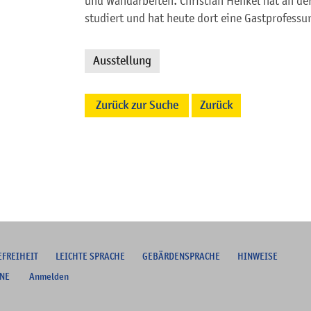
und Wandarbeiten. Christian Henkel hat an d
studiert und hat heute dort eine Gastprofessur
Ausstellung
Zurück zur Suche
Zurück
EFREIHEIT
L
EICHTE SPRACHE
G
EBÄRDENSPRACHE
HINWEISE
NE
Anmelden