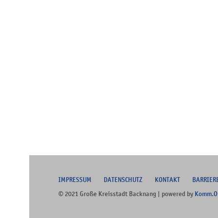
I
MPRESSUM
DATENSCHUTZ
KONTAKT
B
ARRIER
© 2021 Große Kreisstadt Backnang | powered by
Komm.O