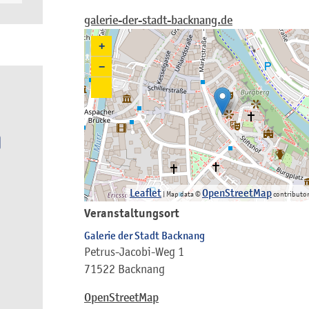
galerie-der-stadt-backnang.de
+
−
Leaflet
OpenStreetMap
| Map data ©
contributo
Veranstaltungsort
Galerie der Stadt Backnang
Petrus-Jacobi-Weg 1
71522 Backnang
OpenStreetMap