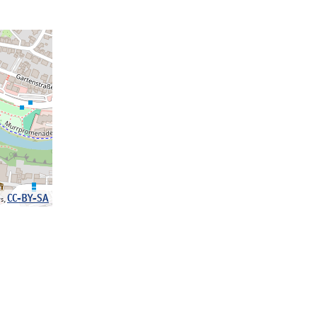
CC-BY-SA
rs,