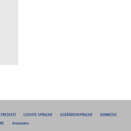
EFREIHEIT
L
EICHTE SPRACHE
G
EBÄRDENSPRACHE
HINWEISE
NE
Anmelden