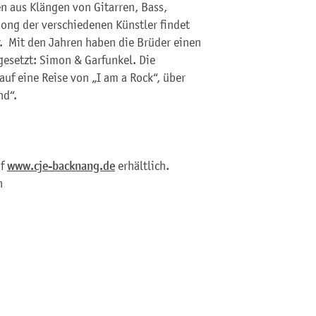
en aus Klängen von Gitarren, Bass,
ong der verschiedenen Künstler findet
r. Mit den Jahren haben die Brüder einen
esetzt: Simon & Garfunkel. Die
uf eine Reise von „I am a Rock“, über
nd“.
uf
www.cje-backnang.de
erhältlich.
n