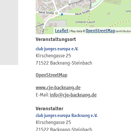
Leaflet
OpenStreetMap
| Map data ©
contributo
Veranstaltungsort
club junges europa e.V.
Kirschengasse 25
71522 Backnang-Steinbach
OpenStreetMap
www.cje-backnang.de
E-Mail
info@cje-backnang.de
Veranstalter
club junges europa Backnang e.V.
Kirschengasse 25
71522 Backnang-Steinbach