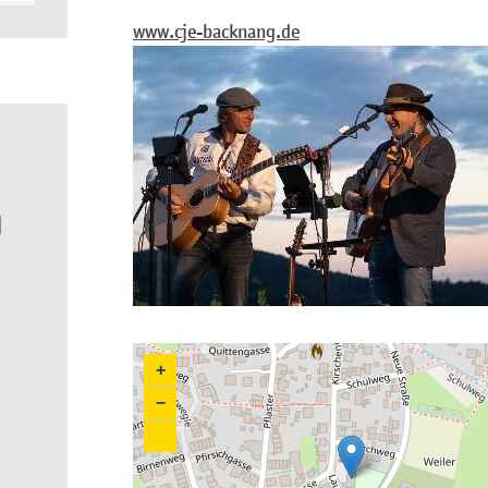
www.cje-backnang.de
+
−