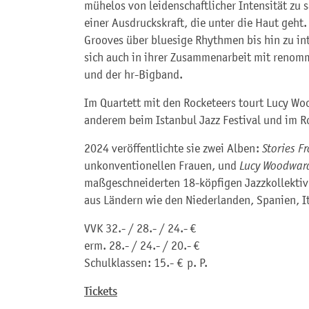
mühelos von leidenschaftlicher Intensität zu 
einer Ausdruckskraft, die unter die Haut geht
Grooves über bluesige Rhythmen bis hin zu int
sich auch in ihrer Zusammenarbeit mit renom
und der hr-Bigband.
Im Quartett mit den Rocketeers tourt Lucy Wo
anderem beim Istanbul Jazz Festival und im R
2024 veröffentlichte sie zwei Alben :
Stories F
unkonventionellen Frauen, und
Lucy Woodward
maßgeschneiderten 18-köpfigen Jazzkollektiv
aus Ländern wie den Niederlanden, Spanien, I
VVK 32.- / 28.- / 24.- €
erm. 28.- / 24.- / 20.- €
Schulklassen : 15.- € p. P.
Tickets