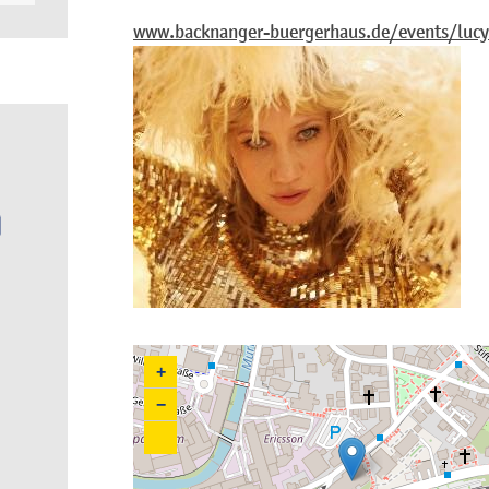
www.backnanger-buergerhaus.de/events/luc
+
−