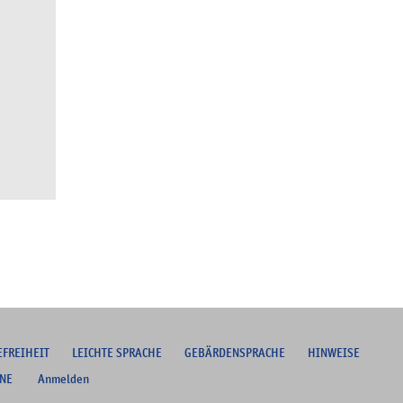
EFREIHEIT
L
EICHTE SPRACHE
G
EBÄRDENSPRACHE
HINWEISE
NE
Anmelden