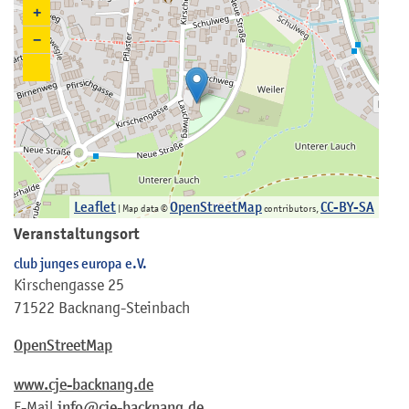
+
−
Leaflet
OpenStreetMap
CC-BY-SA
| Map data ©
contributors,
Veranstaltungsort
club junges europa e.V.
Kirschengasse 25
71522 Backnang-Steinbach
OpenStreetMap
www.cje-backnang.de
E-Mail
info@cje-backnang.de