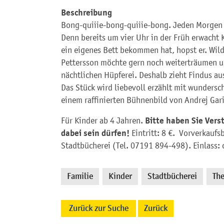
Beschreibung
Bong-quiiie-bong-quiiie-bong. Jeden Morgen s
Denn bereits um vier Uhr in der Früh erwacht 
ein eigenes Bett bekommen hat, hopst er. Wild
Pettersson möchte gern noch weiterträumen un
nächtlichen Hüpferei. Deshalb zieht Findus a
Das Stück wird liebevoll erzählt mit wunders
einem raffinierten Bühnenbild von Andrej Gar
Bitte haben Sie Vers
Für Kinder ab 4 Jahren.
dabei sein dürfen!
Eintritt: 8 €. Vorverkaufsb
Stadtbücherei (Tel. 07191 894-498). Einlass: 
Familie
Kinder
Stadtbücherei
The
,
,
,
Zurück zur Suche
Zurück