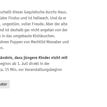
challt dieses Gequietsche durchs Haus.
Kater Findus und ist hellwach. Und da er
, ungestüm, voller Freude. Aber der alte
d ist deshalb gar nicht angetan von der
us in das umgebaute Klohäuschen.
chönen Puppen von Mechtild Nienaber und
in.
tändnis, dass jüngere Kinder nicht mit
eginn: ab 1. Juli direkt in der
ca. 15 Min. vor Veranstaltungsbeginn
ater