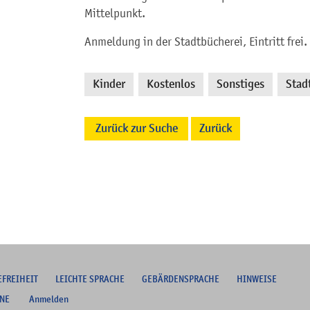
Mittelpunkt.
Anmeldung in der Stadtbücherei, Eintritt frei.
Kinder
Kostenlos
Sonstiges
Stad
,
,
,
Zurück zur Suche
Zurück
EFREIHEIT
L
EICHTE SPRACHE
G
EBÄRDENSPRACHE
HINWEISE
NE
Anmelden