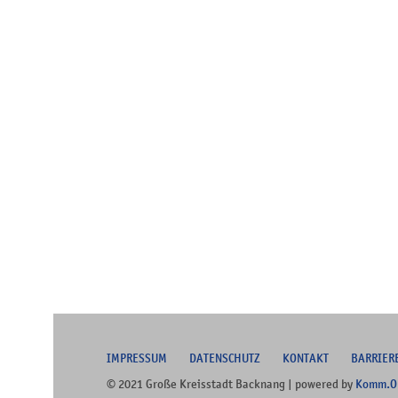
I
MPRESSUM
DATENSCHUTZ
KONTAKT
B
ARRIER
© 2021 Große Kreisstadt Backnang | powered by
Komm.O