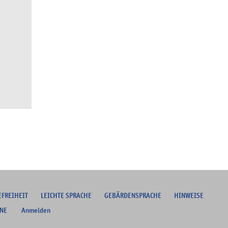
EFREIHEIT
L
EICHTE SPRACHE
G
EBÄRDENSPRACHE
HINWEISE
NE
Anmelden