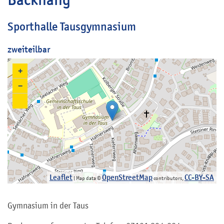
Sporthalle Tausgymnasium
zweiteilbar
+
−
Leaflet
OpenStreetMap
CC-BY-SA
| Map data ©
contributors,
Gymnasium in der Taus