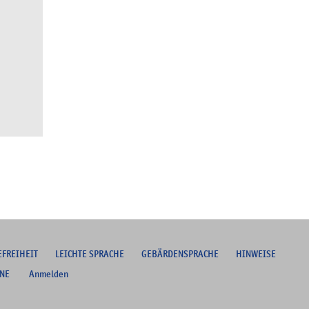
EFREIHEIT
L
EICHTE SPRACHE
G
EBÄRDENSPRACHE
HINWEISE
NE
Anmelden