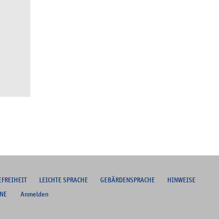
EFREIHEIT
L
EICHTE SPRACHE
G
EBÄRDENSPRACHE
HINWEISE
NE
Anmelden