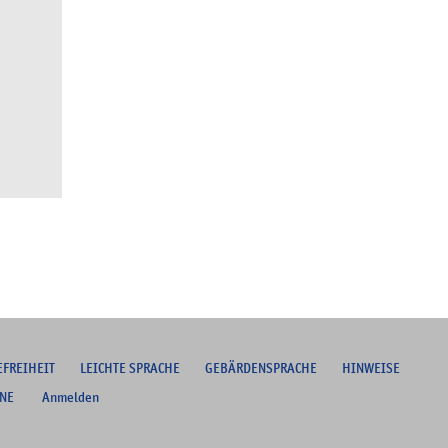
EFREIHEIT
L
EICHTE SPRACHE
G
EBÄRDENSPRACHE
HINWEISE
NE
Anmelden