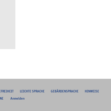
EFREIHEIT
L
EICHTE SPRACHE
G
EBÄRDENSPRACHE
HINWEISE
NE
Anmelden