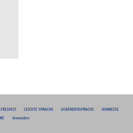
EFREIHEIT
L
EICHTE SPRACHE
G
EBÄRDENSPRACHE
HINWEISE
NE
Anmelden