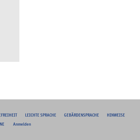
EFREIHEIT
L
EICHTE SPRACHE
G
EBÄRDENSPRACHE
HINWEISE
NE
Anmelden