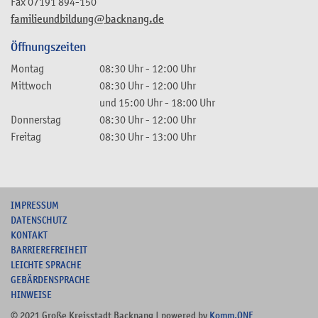
Fax
07191 894-150
familieundbildung@backnang.de
Öffnungszeiten
Montag
08:30 Uhr
-
12:00 Uhr
Mittwoch
08:30 Uhr
-
12:00 Uhr
und
15:00 Uhr
-
18:00 Uhr
Donnerstag
08:30 Uhr
-
12:00 Uhr
Freitag
08:30 Uhr
-
13:00 Uhr
I
MPRESSUM
DATENSCHUTZ
KONTAKT
B
ARRIEREFREIHEIT
L
EICHTE SPRACHE
G
EBÄRDENSPRACHE
HINWEISE
© 2021 Große Kreisstadt Backnang | powered by
Komm.ONE