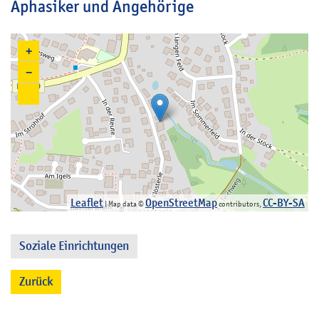
Aphasiker und Angehörige
+
−
Leaflet
OpenStreetMap
CC-BY-SA
| Map data ©
contributors,
Soziale Einrichtungen
Zurück