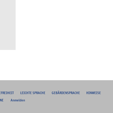
EFREIHEIT
L
EICHTE SPRACHE
G
EBÄRDENSPRACHE
HINWEISE
NE
Anmelden