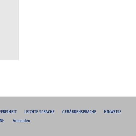
EFREIHEIT
L
EICHTE SPRACHE
G
EBÄRDENSPRACHE
HINWEISE
NE
Anmelden