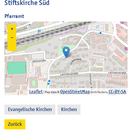
Stiftskirche Süd
Pfarramt
+
−
Leaflet
OpenStreetMap
CC-BY-SA
| Map data ©
contributors,
Evangelische Kirchen
Kirchen
,
Zurück