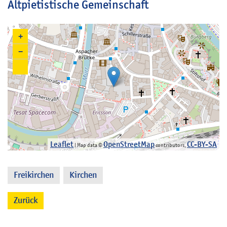
Altpietistische Gemeinschaft
+
−
Leaflet
OpenStreetMap
CC-BY-SA
| Map data ©
contributors,
Freikirchen
Kirchen
,
Zurück