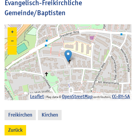
Evangelisch-Freikirchliche
Gemeinde/Baptisten
+
−
Leaflet
OpenStreetMap
CC-BY-SA
| Map data ©
contributors,
Freikirchen
Kirchen
,
Zurück