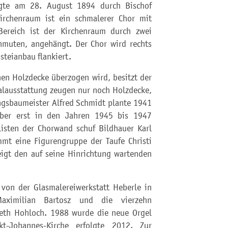
lgte am 28. August 1894 durch Bischof
irchenraum ist ein schmalerer Chor mit
Bereich ist der Kirchenraum durch zwei
anmuten, angehängt. Der Chor wird rechts
steianbau flankiert.
en Holzdecke überzogen wird, besitzt der
alausstattung zeugen nur noch Holzdecke,
ngsbaumeister Alfred Schmidt plante 1941
ber erst in den Jahren 1945 bis 1947
listen der Chorwand schuf Bildhauer Karl
mt eine Figurengruppe der Taufe Christi
igt den auf seine Hinrichtung wartenden
 von der Glasmalereiwerkstatt Heberle in
ximilian Bartosz und die vierzehn
beth Hohloch. 1988 wurde die neue Orgel
t-Johannes-Kirche erfolgte 2012. Zur