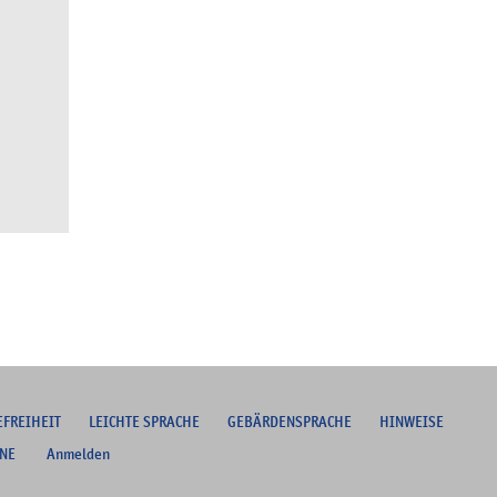
EFREIHEIT
L
EICHTE SPRACHE
G
EBÄRDENSPRACHE
HINWEISE
NE
Anmelden