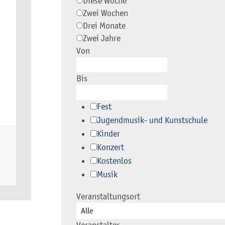
Diese Woche
Zwei Wochen
Drei Monate
Zwei Jahre
Von
Bis
Fest
Jugendmusik- und Kunstschule
Kinder
Konzert
Kostenlos
Musik
Veranstaltungsort