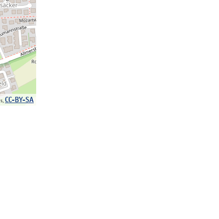
CC-BY-SA
rs,