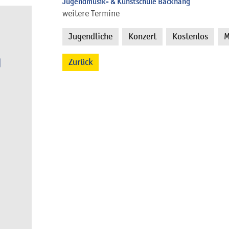
Jugendmusik- & Kunstschule Backnang
weitere Termine
Jugendliche
Konzert
Kostenlos
M
,
,
,
Zurück