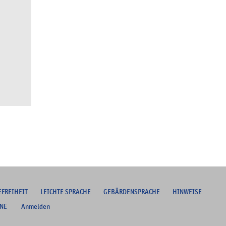
EFREIHEIT
L
EICHTE SPRACHE
G
EBÄRDENSPRACHE
HINWEISE
NE
Anmelden