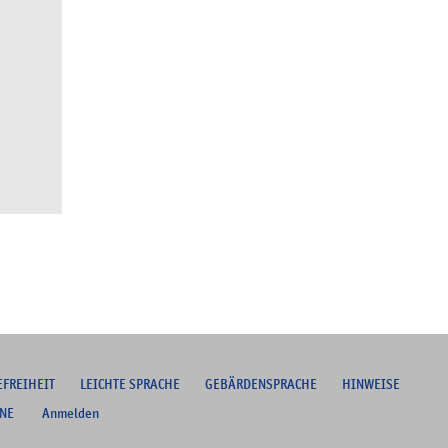
EFREIHEIT
L
EICHTE SPRACHE
G
EBÄRDENSPRACHE
HINWEISE
NE
Anmelden