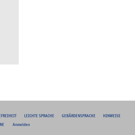
EFREIHEIT
L
EICHTE SPRACHE
G
EBÄRDENSPRACHE
HINWEISE
NE
Anmelden