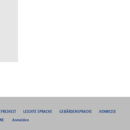
EFREIHEIT
L
EICHTE SPRACHE
G
EBÄRDENSPRACHE
HINWEISE
NE
Anmelden