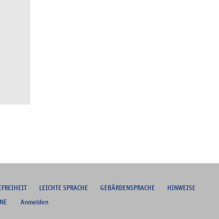
EFREIHEIT
L
EICHTE SPRACHE
G
EBÄRDENSPRACHE
HINWEISE
NE
Anmelden