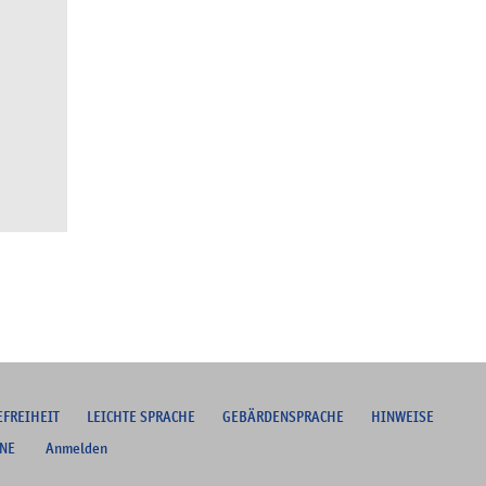
EFREIHEIT
L
EICHTE SPRACHE
G
EBÄRDENSPRACHE
HINWEISE
NE
Anmelden