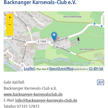
Backnanger Karnevals-Club e.V.
+
−
Leaflet
OpenStreetMap
CC-BY-SA
| Map data ©
contributors,
Gabi
Kallfaß
Backnanger Karnevals-Club e.V.
www.backnanger-karnevalsclub.de
E-Mail
info@backnanger-karnevals-club.de
Telefon
07191 57872