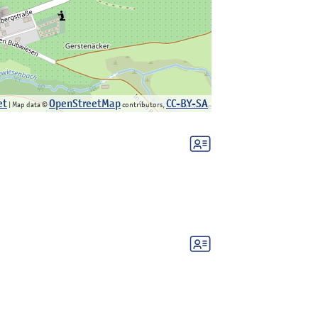
et
OpenStreetMap
CC-BY-SA
| Map data ©
contributors,