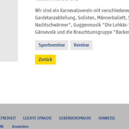
Wir sind ein Karnevalsverein mit verschiedene
Gardetanzabteilung, Solisten, Männerballett
Nachtschwärmer", Guggenmusik "Die Lohkäs-T
Gänsevolk und die Brauchtumsgruppe "Backe
Sportvereine
Vereine
,
Zurück
EFREIHEIT
L
EICHTE SPRACHE
G
EBÄRDENSPRACHE
HINWEISE
NE
Anmelden