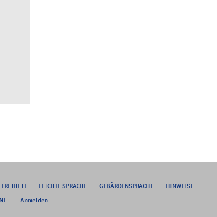
EFREIHEIT
L
EICHTE SPRACHE
G
EBÄRDENSPRACHE
HINWEISE
NE
Anmelden