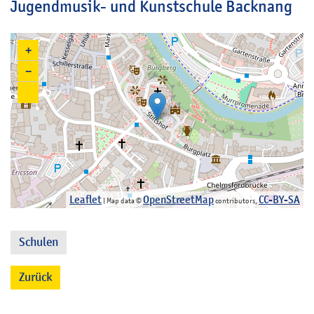
Jugendmusik- und Kunstschule Backnang
+
−
Leaflet
OpenStreetMap
CC-BY-SA
| Map data ©
contributors,
Schulen
Zurück