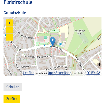
Plaisirschule
Grundschule
+
−
Leaflet
OpenStreetMap
CC-BY-SA
| Map data ©
contributors,
Schulen
Zurück