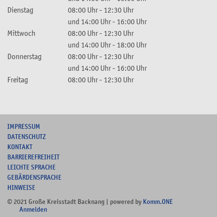
Dienstag
08:00 Uhr
-
12:30 Uhr
und
14:00 Uhr
-
16:00 Uhr
Mittwoch
08:00 Uhr
-
12:30 Uhr
und
14:00 Uhr
-
18:00 Uhr
Donnerstag
08:00 Uhr
-
12:30 Uhr
und
14:00 Uhr
-
16:00 Uhr
Freitag
08:00 Uhr
-
12:30 Uhr
I
MPRESSUM
DATENSCHUTZ
KONTAKT
B
ARRIEREFREIHEIT
L
EICHTE SPRACHE
G
EBÄRDENSPRACHE
HINWEISE
© 2021 Große Kreisstadt Backnang | powered by
Komm.ONE
Anmelden