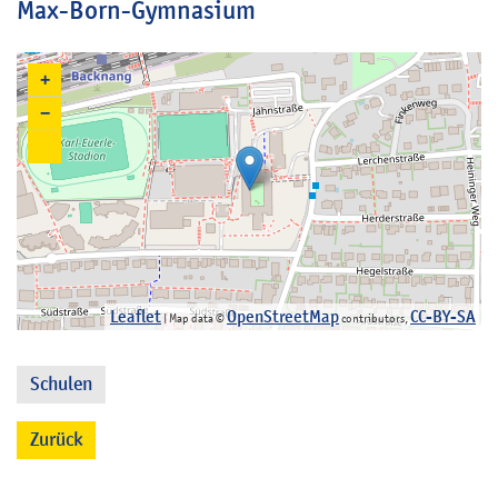
Max-Born-Gymnasium
+
−
Leaflet
OpenStreetMap
CC-BY-SA
| Map data ©
contributors,
Schulen
Zurück