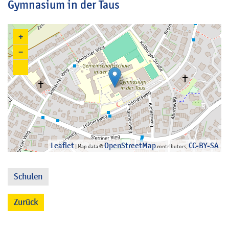
Gymnasium in der Taus
+
−
Leaflet
OpenStreetMap
CC-BY-SA
| Map data ©
contributors,
Schulen
Zurück