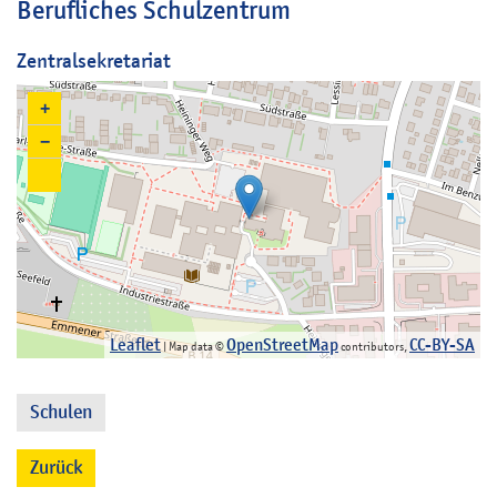
Berufliches Schulzentrum
Zentralsekretariat
+
−
Leaflet
OpenStreetMap
CC-BY-SA
| Map data ©
contributors,
Schulen
Zurück