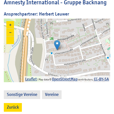
Amnesty International - Gruppe Backnang
Ansprechpartner: Herbert Leuwer
+
−
Leaflet
OpenStreetMap
CC-BY-SA
| Map data ©
contributors,
Sonstige Vereine
Vereine
,
Zurück