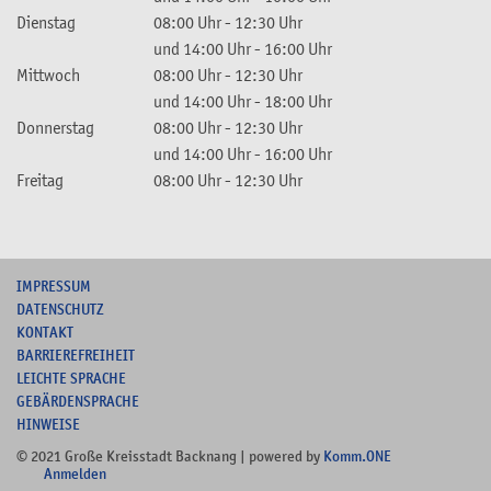
Dienstag
08:00 Uhr
-
12:30 Uhr
und
14:00 Uhr
-
16:00 Uhr
Mittwoch
08:00 Uhr
-
12:30 Uhr
und
14:00 Uhr
-
18:00 Uhr
Donnerstag
08:00 Uhr
-
12:30 Uhr
und
14:00 Uhr
-
16:00 Uhr
Freitag
08:00 Uhr
-
12:30 Uhr
I
MPRESSUM
DATENSCHUTZ
KONTAKT
B
ARRIEREFREIHEIT
L
EICHTE SPRACHE
G
EBÄRDENSPRACHE
HINWEISE
© 2021 Große Kreisstadt Backnang | powered by
Komm.ONE
Anmelden