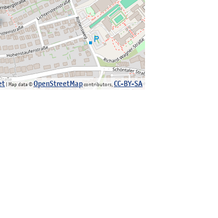
et
OpenStreetMap
CC-BY-SA
| Map data ©
contributors,