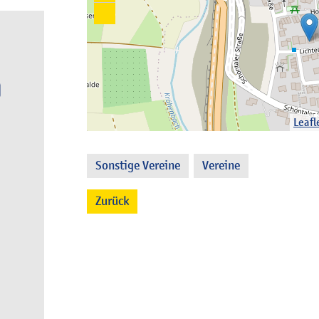
Leafl
Sonstige Vereine
Vereine
,
Zurück