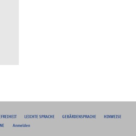
EFREIHEIT
L
EICHTE SPRACHE
G
EBÄRDENSPRACHE
HINWEISE
NE
Anmelden