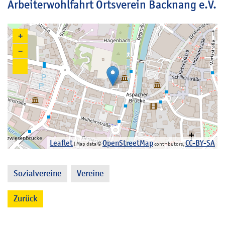
Arbeiterwohlfahrt Ortsverein Backnang e.V.
+
−
Leaflet
OpenStreetMap
CC-BY-SA
| Map data ©
contributors,
Sozialvereine
Vereine
,
Zurück