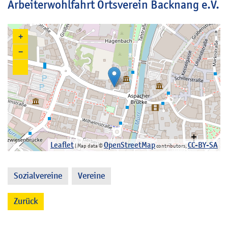
Arbeiterwohlfahrt Ortsverein Backnang e.V.
+
−
Leaflet
OpenStreetMap
CC-BY-SA
| Map data ©
contributors,
Sozialvereine
Vereine
,
Zurück