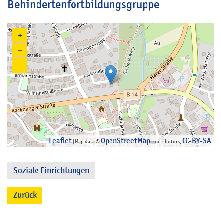
Behindertenfortbildungsgruppe
+
−
Leaflet
OpenStreetMap
CC-BY-SA
| Map data ©
contributors,
Soziale Einrichtungen
Zurück