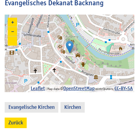
Evangelisches Dekanat Backnang
+
−
Leaflet
OpenStreetMap
CC-BY-SA
| Map data ©
contributors,
Evangelische Kirchen
Kirchen
,
Zurück