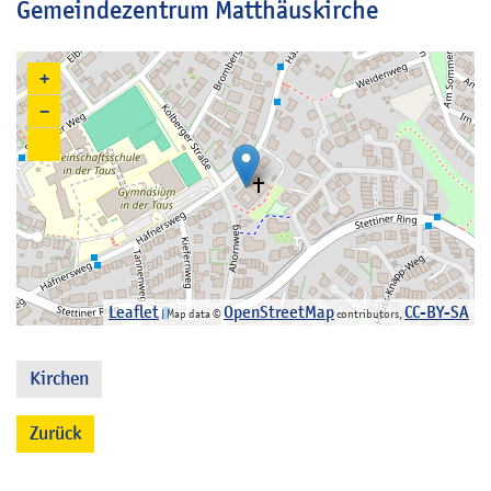
Gemeindezentrum Matthäuskirche
+
−
Leaflet
OpenStreetMap
CC-BY-SA
| Map data ©
contributors,
Kirchen
Zurück