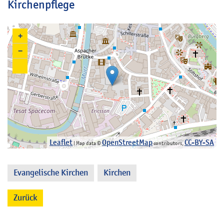
Kirchenpflege
+
−
Leaflet
OpenStreetMap
CC-BY-SA
| Map data ©
contributors,
Evangelische Kirchen
Kirchen
,
Zurück